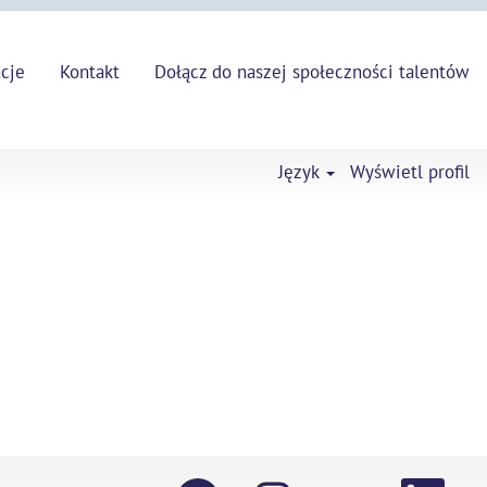
Wyszukiwanie
acje
Kontakt
Dołącz do naszej społeczności talentów
ofert pracy
Język
Wyświetl profil
O
O
O
O