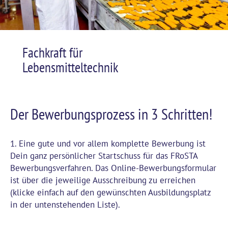
Schweißens, den
lagerst und
Umgang mit
Flurförderzeuge
elektronischen
sicher
Bauteilen, Fertigungslinien
bedienst. Bei der
Fachkraft für
umzurüsten und
Kommissionierung
Lebensmitteltechnik
defekte
der
Maschinenteile
Ware erwirbst
Du lernst jede
zu reparieren,
Du das
Produktionslinie
um Ausfallzeiten
Der Bewerbungsprozess in 3 Schritten!
Fachwissen, wie
kennen, erfährst,
zu vermeiden.
Kundenaufträge
wie die
in unserem
Qualitätsprüfung
1. Eine gute und vor allem komplette Bewerbung ist
Lager logistisch
durchgeführt
Dein ganz persönlicher Startschuss für das FRoSTA
umgesetzt
wird, wie die
Bewerbungsverfahren. Das Online-Bewerbungsformular
werden. Das
ist über die jeweilige Ausschreibung zu erreichen
Produktionsmaschinen
Lager spielt eine
(klicke einfach auf den gewünschten Ausbildungsplatz
zu bedienen und
zentrale Rolle
in der untenstehenden Liste).
zu steuern
zwischen
sind. In der
Produktion und