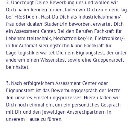
Abteilung
2. Überzeugt Deine Bewerbung uns und wollen wir
Einkauf. Du
Qualitätssicherung prüfst
Dich näher kennen lernen, laden wir Dich zu einem Tag
erfährst, wie die
bei FRoSTA ein. Hast Du Dich als Industriekaufmann/-
Du die Qualität
Produktion mit
frau oder duale/r Student/in beworben, erwartet Dich
unserer
Waren versorgt
ein Assessment Center. Bei den Berufen Fachkraft für
Rohstoffe und
wird und wie die
Lebensmitteltechnik, Mechatroniker/-in, Elektroniker/-
nimmst an
Bestände
in für Automatisierungstechnik und Fachkraft für
Verkostungen
kontrolliert
Lagerlogistik erwartet Dich ein Eignungstest, der unter
teil und
werden, um
anderem einen Wissenstest sowie eine Gruppenarbeit
unterstützt bei
Engpässe zu
beinhaltet.
der Entwicklung
vermeiden.
neuer
3. Nach erfolgreichem Assessment Center oder
Produkte. In der
Eignungstest ist das Bewerbungsgespräch der letzte
Abteilung
Teil unseres Einstellungsprozesses. Hierzu laden wir
Betriebstechnik installierst und
Dich noch einmal ein, um ein persönliches Gespräch
reparierst
mit Dir und den jeweiligen Ansprechpartnern in
Du mit Deinen
unserem Hause zu führen.
technischen
Fähigkeiten